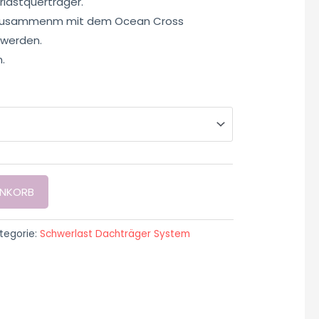
rlastquerträger.
r zusammenm mit dem Ocean Cross
 werden.
.
ENKORB
tegorie:
Schwerlast Dachträger System