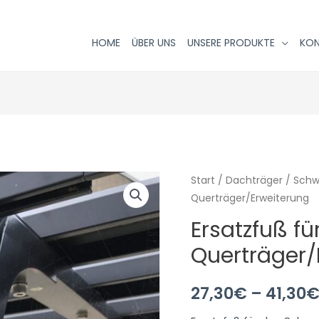
HOME
ÜBER UNS
UNSERE PRODUKTE
KO
Start
/
Dachträger
/
Schw
Querträger/Erweiterung
Ersatzfuß fü
Querträger/
27,30
€
–
41,30