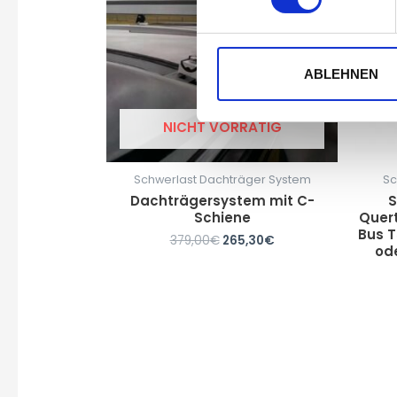
ABLEHNEN
NICHT VORRÄTIG
Schwerlast Dachträger System
Sc
Dachträgersystem mit C-
S
Schiene
Quert
Bus T
379,00
€
265,30
€
od