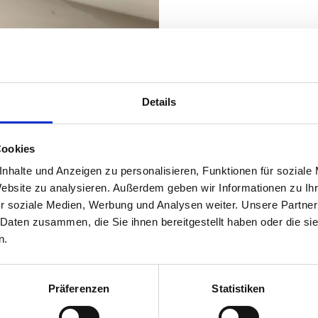
Details
Cookies
der, TM Mercedes G-Klasse, TV VW Bus
nhalte und Anzeigen zu personalisieren, Funktionen für soziale
Website zu analysieren. Außerdem geben wir Informationen zu I
r soziale Medien, Werbung und Analysen weiter. Unsere Partner
 Daten zusammen, die Sie ihnen bereitgestellt haben oder die s
n.
Angebot!
Präferenzen
Statistiken