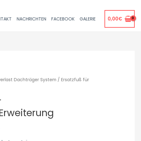
0,00
€
NTAKT
NACHRICHTEN
FACEBOOK
GALERIE
erlast Dachträger System
/ Ersatzfuß für
r
Erweiterung
€