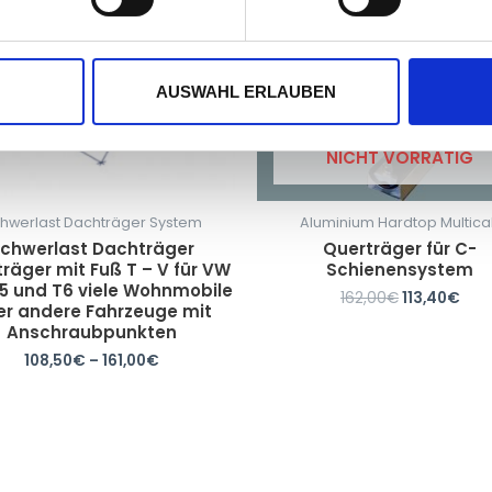
AUSWAHL ERLAUBEN
NICHT VORRÄTIG
hwerlast Dachträger System
Aluminium Hardtop Multic
chwerlast Dachträger
Querträger für C-
räger mit Fuß T – V für VW
Schienensystem
5 und T6 viele Wohnmobile
162,00
€
113,40
€
er andere Fahrzeuge mit
Anschraubpunkten
108,50
€
–
161,00
€