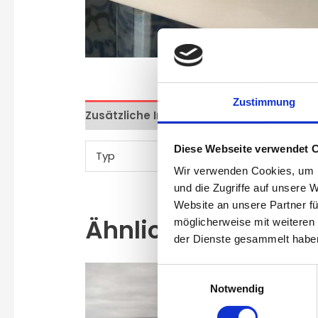
Zustimmung
Zusätzliche Informationen
Diese Webseite verwendet 
Typ
TL Land Rover Defen
Wir verwenden Cookies, um I
und die Zugriffe auf unsere 
Website an unsere Partner fü
Ähnliche Produkte
möglicherweise mit weiteren
der Dienste gesammelt habe
Einwilligungsauswahl
Angebot!
Notwendig