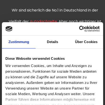
Wir sind sicherlich die No.1 in Deutschland in der
Vielfalt der
Autodachzelte
. Aber noch wichtiger ist
der After Sales Service für Ersatzteile. … zB sofort
Zustimmung
Details
Über Cookies
eine Ersatzleiter per Express nach Norwegen zu
verschicken, oder einfach am Telefon
Diese Webseite verwendet Cookies
Bedienungsfehler zu klären. Ein sehr gutes
Wir verwenden Cookies, um Inhalte und Anzeigen zu
personalisieren, Funktionen für soziale Medien anbieten
Verhältnis zu unseren Kunden ist uns wichtig.
zu können und die Zugriffe auf unsere Website zu
analysieren. Außerdem geben wir Informationen zu Ihrer
Verwendung unserer Website an unsere Partner für
soziale Medien, Werbung und Analysen weiter. Unsere
Ausgewählte Produkte
Partner führen diese Informationen möglicherweise mit