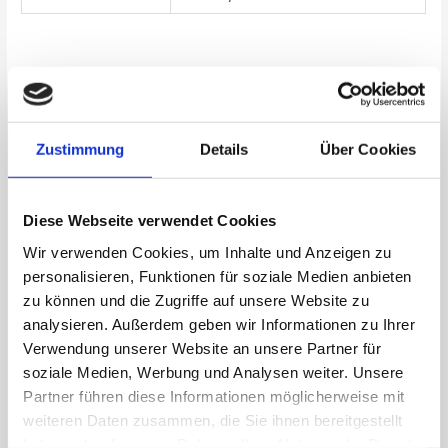
Das könnte dir auch gefallen …
Angebot!
NICHT
Zustimmung
Details
Über Cookies
VORRÄTIG
Diese Webseite verwendet Cookies
Aluminium
Hardtop
Wir verwenden Cookies, um Inhalte und Anzeigen zu
Multicab
personalisieren, Funktionen für soziale Medien anbieten
Querträger für
C-
zu können und die Zugriffe auf unsere Website zu
Schienensystem
analysieren. Außerdem geben wir Informationen zu Ihrer
162,00
€
Verwendung unserer Website an unsere Partner für
113,40
€
soziale Medien, Werbung und Analysen weiter. Unsere
Partner führen diese Informationen möglicherweise mit
Ähnliche Produkte
weiteren Daten zusammen, die Sie ihnen bereitgestellt
haben oder die sie im Rahmen Ihrer Nutzung der Dienste