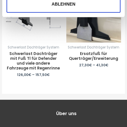
ABLEHNEN
Schwerlast Dachträger System
Schwerlast Dachträger System
Schwerlast Dachträger
Ersatzfuß für
mit Fuß Tl für Defender
Querträger/Erweiterung
und viele andere
27,30
€
–
41,30
€
Fahrzeuge mit Regenrinne
126,00
€
–
157,50
€
Über uns