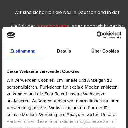
Wir sind sicherlich die No.1 in Deutschland in der
Vielfalt der
Autodachzelte
. Aber noch wichtiger ist
der After Sales Service für Ersatzteile. … zB sofort
Zustimmung
Details
Über Cookies
eine Ersatzleiter per Express nach Norwegen zu
verschicken, oder einfach am Telefon
Diese Webseite verwendet Cookies
Bedienungsfehler zu klären. Ein sehr gutes
Wir verwenden Cookies, um Inhalte und Anzeigen zu
personalisieren, Funktionen für soziale Medien anbieten
Verhältnis zu unseren Kunden ist uns wichtig.
zu können und die Zugriffe auf unsere Website zu
analysieren. Außerdem geben wir Informationen zu Ihrer
Verwendung unserer Website an unsere Partner für
soziale Medien, Werbung und Analysen weiter. Unsere
Ausgewählte Produkte
Partner führen diese Informationen möglicherweise mit