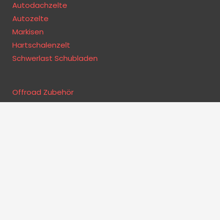
Autodachzelte
Autozelte
Markisen
Hartschalenzelt
Schwerlast Schubladen
Offroad Zubehör
Camping Zubehör
Küche und Kochen
Dachträger
Relingträger
Zubehör für Dachzelte