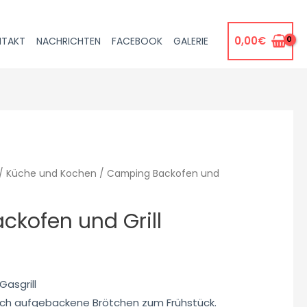
0,00
€
NTAKT
NACHRICHTEN
FACEBOOK
GALERIE
/
Küche und Kochen
/ Camping Backofen und
kofen und Grill
€
asgrill
risch aufgebackene Brötchen zum Frühstück.