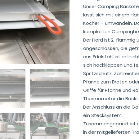
Unser Camping Backofen 
lässt sich mit einem Han
Kocher – umwandeln. Da
kompletten Campinghe
Der Herd ist 2-flammig
angeschlossen, die get
aus Edelstahl ist er leic
sich hockklappen und fes
Spritzschutz. Zahlreiches
Pfanne zum Braten oder
Griffe für Pfanne und Ro
Thermometer die Backt
Der Anschluss an die Ga
ein Stecksystem.
Zusammengepackt ist de
in der mitgelieferten T