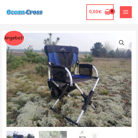
0,00
€
Angebot!