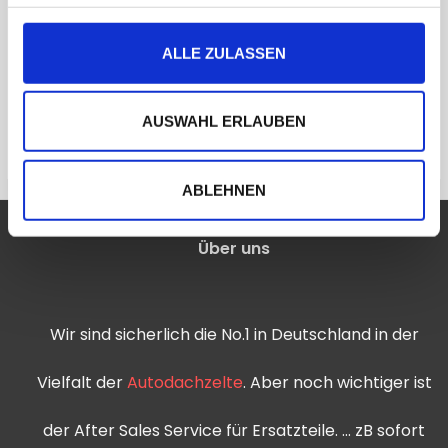
ALLE ZULASSEN
Küche und Kochen
Küche und Kochen
Camping Grill
Petrol Aid
39,00
€
27,30
€
98,00
€
68,60
€
AUSWAHL ERLAUBEN
ABLEHNEN
Über uns
Wir sind sicherlich die No.1 in Deutschland in der
Vielfalt der
Autodachzelte
. Aber noch wichtiger ist
der After Sales Service für Ersatzteile. … zB sofort