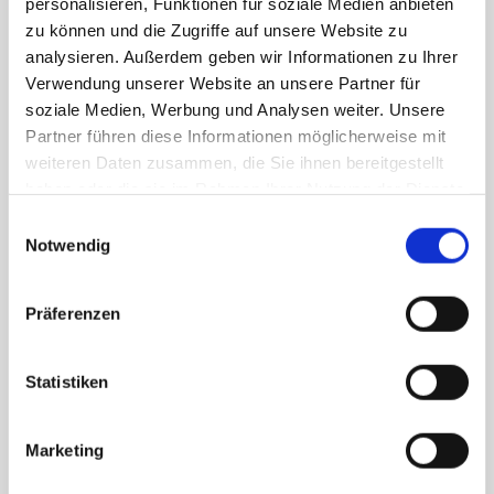
personalisieren, Funktionen für soziale Medien anbieten
Angebot!
Angebot!
zu können und die Zugriffe auf unsere Website zu
analysieren. Außerdem geben wir Informationen zu Ihrer
Verwendung unserer Website an unsere Partner für
soziale Medien, Werbung und Analysen weiter. Unsere
Partner führen diese Informationen möglicherweise mit
weiteren Daten zusammen, die Sie ihnen bereitgestellt
haben oder die sie im Rahmen Ihrer Nutzung der Dienste
gesammelt haben.
Einwilligungsauswahl
Küche und Kochen
Küche und Kochen
Notwendig
Kanisterpumpe
Magic Kitchen
23,90
€
16,73
€
680,00
€
476,00
€
Präferenzen
Angebot!
Angebot!
Statistiken
Marketing