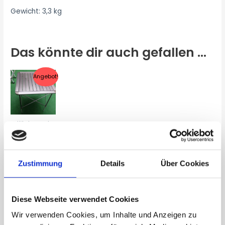
Gewicht: 3,3 kg
Das könnte dir auch gefallen …
Angebot!
Küche und
Kochen
Smart Table
48,30
€
–
Zustimmung
Details
Über Cookies
86,80
€
Ähnliche Produkte
Diese Webseite verwendet Cookies
Wir verwenden Cookies, um Inhalte und Anzeigen zu