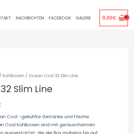
0,00
€
NTAKT
NACHRICHTEN
FACEBOOK
GALERIE
/
Kühlboxen
/ Ocean Cool 32 Slim Line
32 Slim Line
€
n Cool –gekühlte Getränke und Frische
n Cool Kühlboxen sind mit geräuscharmen
n ausgestattet, die die Box mühelos bis auf