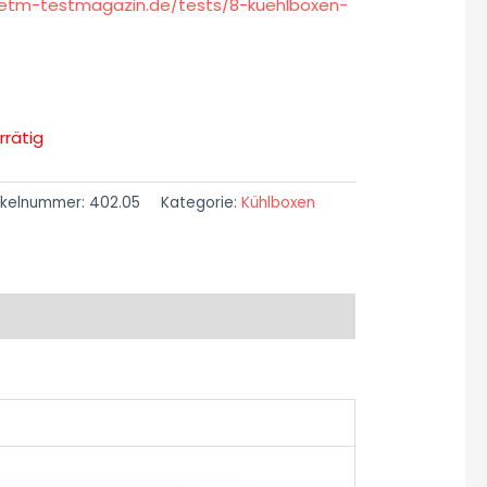
/etm-testmagazin.de/tests/8-kuehlboxen-
rrätig
ikelnummer:
402.05
Kategorie:
Kühlboxen