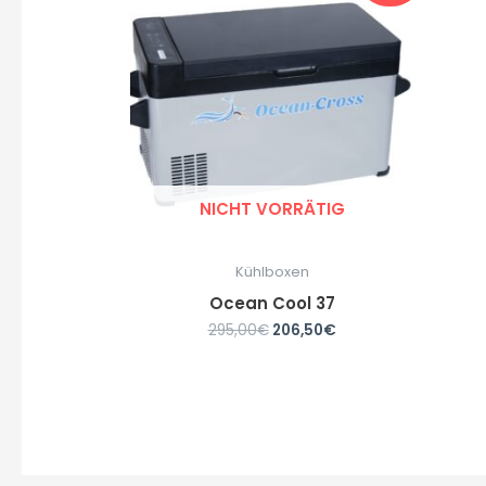
NICHT VORRÄTIG
Kühlboxen
Ocean Cool 37
295,00
€
206,50
€