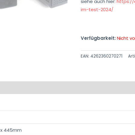
siehe auch hier:
https:/
im-test-2024/
Verfügbarkeit:
Nicht vo
EAN:
4262360270271
Art
 x 445mm