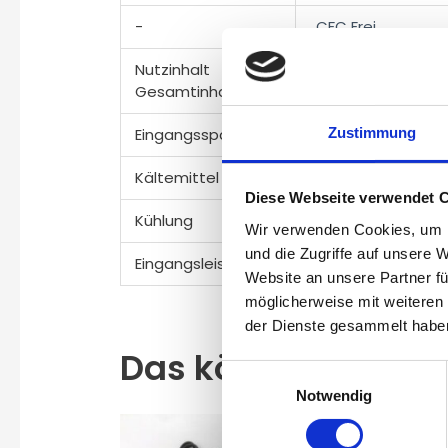
-
CFC Frei
Nutzinhalt
32ltr.
Gesamtinhalt
Zustimmung
Eingangsspannung
12/24V und 230V
Kältemittel
R 134a
Diese Webseite verwendet 
Kühlung
bis zu -20°C
Wir verwenden Cookies, um I
und die Zugriffe auf unsere 
Eingangsleistung
48W
Website an unsere Partner fü
möglicherweise mit weiteren
der Dienste gesammelt habe
Das könnte dir auc
Einwilligungsauswahl
Notwendig
Angebot!