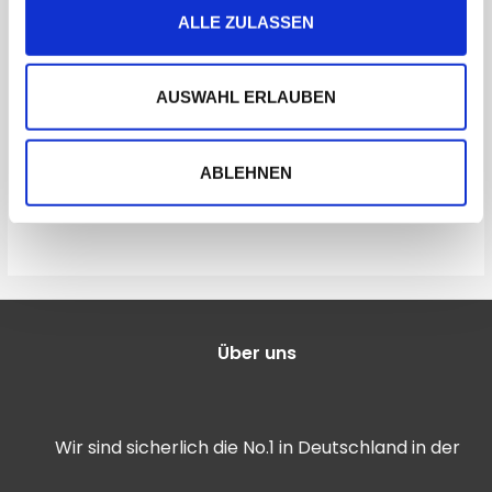
ALLE ZULASSEN
AUSWAHL ERLAUBEN
Vorzelte, Innenzelte und Co
LED
ABLEHNEN
Vorzelt Sahara
LED Zeltlicht
165,00
€
115,50
€
3,43
€
–
29,07
€
Über uns
Wir sind sicherlich die No.1 in Deutschland in der