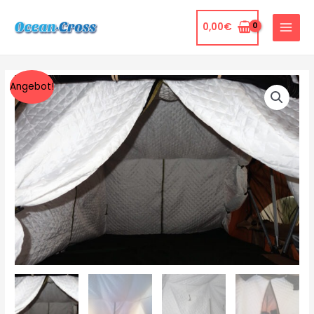
0,00
€
Angebot!