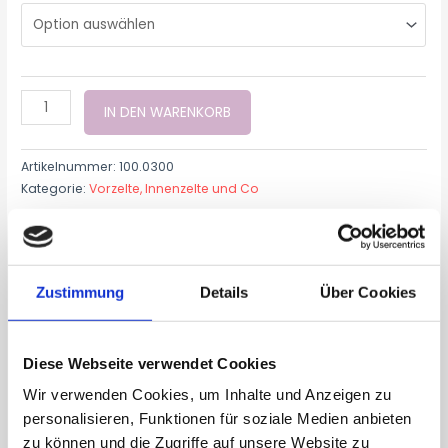
IN DEN WARENKORB
Artikelnummer:
100.0300
Kategorie:
Vorzelte, Innenzelte und Co
Zusätzliche Informationen
Zustimmung
Details
Über Cookies
Gobi 140 und Sahara, Gobi 160,
Gobi 180, Gobi 220, Karoo 210,
Modell
Diese Webseite verwendet Cookies
Karoo190, Sonora 130, Sonora
145
Wir verwenden Cookies, um Inhalte und Anzeigen zu
personalisieren, Funktionen für soziale Medien anbieten
zu können und die Zugriffe auf unsere Website zu