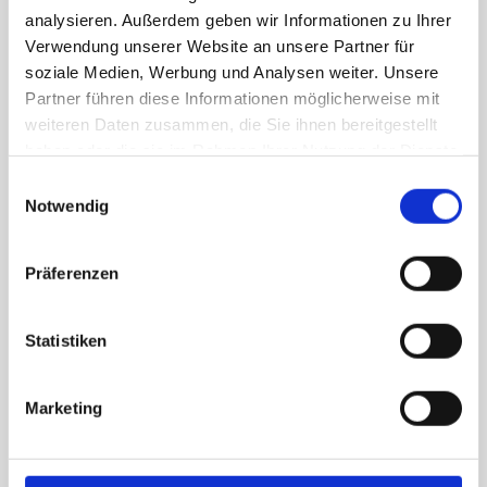
analysieren. Außerdem geben wir Informationen zu Ihrer
Ähnliche Produkte
Verwendung unserer Website an unsere Partner für
soziale Medien, Werbung und Analysen weiter. Unsere
Angebot!
Angebot!
Partner führen diese Informationen möglicherweise mit
weiteren Daten zusammen, die Sie ihnen bereitgestellt
haben oder die sie im Rahmen Ihrer Nutzung der Dienste
gesammelt haben.
Einwilligungsauswahl
Notwendig
NICHT VORRÄTIG
Präferenzen
Vorzelte, Innenzelte und Co
Vorzelte, Innenzelte und Co
Vorzelt Gobi XXL
Vorzelt Gobi 180
Statistiken
241,50
€
–
374,50
€
241,50
€
–
375,00
€
Marketing
Angebot!
Angebot!