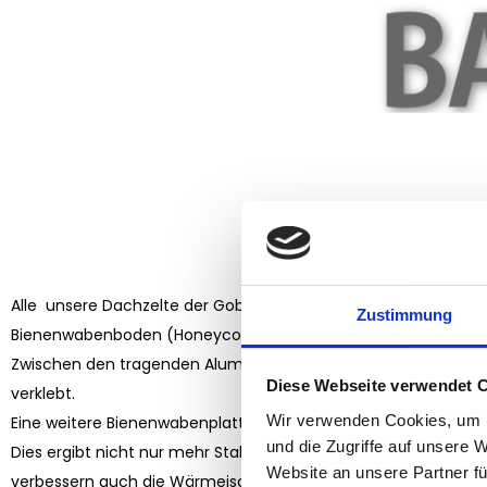
Alle unsere Dachzelte der Gobi- Reihe und das Sahara sind m
Zustimmung
Bienenwabenboden (Honeycomb) ausgestattet.
Zwischen den tragenden Aluminiumprofilen sind jetzt Bienenw
Diese Webseite verwendet 
verklebt.
Wir verwenden Cookies, um I
Eine weitere Bienenwabenplatte überdeckt den gesamten Bod
und die Zugriffe auf unsere 
Dies ergibt nicht nur mehr Stabilität als die alte Konstruktion – 
Website an unsere Partner fü
verbessern auch die Wärmeisolation.