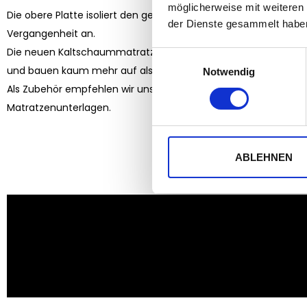
möglicherweise mit weiteren
Die obere Platte isoliert den gesamten Boden – Kältebrücken 
der Dienste gesammelt habe
Vergangenheit an.
Die neuen Kaltschaummatratzen mit 6 cm Stärke verbessern 
Einwilligungsauswahl
und bauen kaum mehr auf als die alten matratzen.
Notwendig
Als Zubehör empfehlen wir unsere neuen 3D Mesh Light Weigh
Matratzenunterlagen.
ABLEHNEN