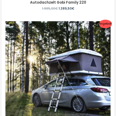
Autodachzelt Gobi Family 220
1.985,00
€
1.389,50
€
Angebot!