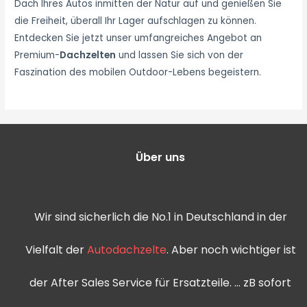
Dach Ihres Autos inmitten der Natur auf und genießen Sie
die Freiheit, überall Ihr Lager aufschlagen zu können.
Entdecken Sie jetzt unser umfangreiches Angebot an
Premium-
Dachzelten
und lassen Sie sich von der
Faszination des mobilen Outdoor-Lebens begeistern.
Über uns
Wir sind sicherlich die No.1 in Deutschland in der
Vielfalt der
Autodachzelte
. Aber noch wichtiger ist
der After Sales Service für Ersatzteile. … zB sofort