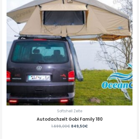
Softshell Zelte
Autodachzelt Gobi Family 180
1.699,00
€
849,50
€