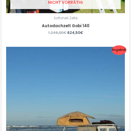
NICHT VORRÄTIG
Softshell Zelte
Autodachzelt Gobi 140
1.249,00
€
624,50
€
Angebot!