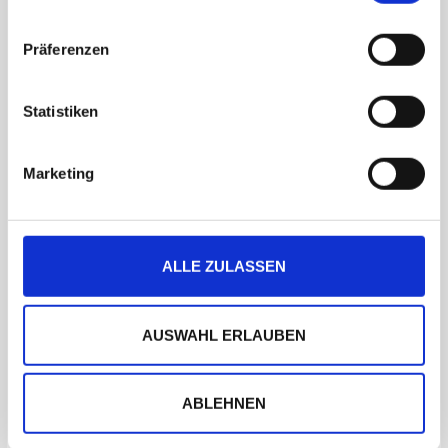
Präferenzen
Statistiken
NICHT VORRÄTIG
Marketing
Softshell Zelte
Autodachzelt Sahara
1.145,00
€
572,50
€
ALLE ZULASSEN
Angebot!
AUSWAHL ERLAUBEN
ABLEHNEN