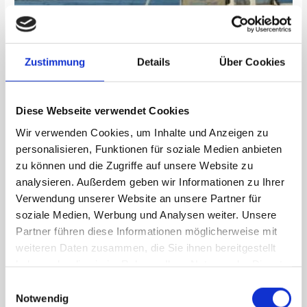
NICHT VORRÄTIG
Zustimmung
Details
Über Cookies
Softshell Zelte
Diese Webseite verwendet Cookies
Autodachzelt Gobi 160
1.449,00
€
1.014,30
€
Wir verwenden Cookies, um Inhalte und Anzeigen zu
personalisieren, Funktionen für soziale Medien anbieten
zu können und die Zugriffe auf unsere Website zu
Angebot!
analysieren. Außerdem geben wir Informationen zu Ihrer
Verwendung unserer Website an unsere Partner für
soziale Medien, Werbung und Analysen weiter. Unsere
Partner führen diese Informationen möglicherweise mit
weiteren Daten zusammen, die Sie ihnen bereitgestellt
haben oder die sie im Rahmen Ihrer Nutzung der Dienste
gesammelt haben.
Einwilligungsauswahl
Notwendig