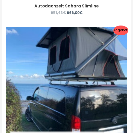
Autodachzelt Sahara Slimline
951,43
€
666,00
€
Angebot!